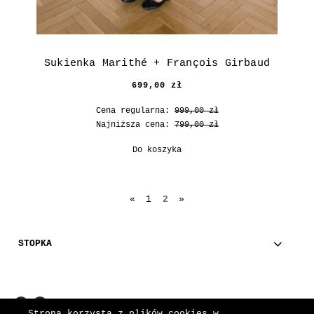
Sukienka Marithé + François Girbaud
699,00 zł
Cena regularna:
999,00 zł
Najniższa cena:
799,00 zł
Do koszyka
«
1
2
»
STOPKA
Strona korzysta z plików cookies w