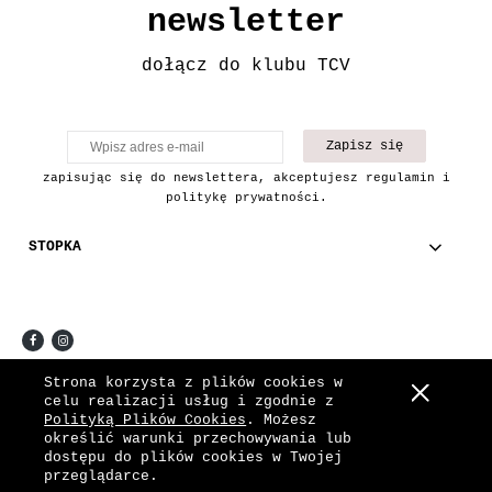
newsletter
dołącz do klubu TCV
Zapisz się
zapisując się do newslettera, akceptujesz regulamin i
politykę prywatności.
STOPKA
COPYRIGHT © 2021 THE CHAIN VINTAGE.
Strona korzysta z plików cookies w
celu realizacji usług i zgodnie z
Pokaż pełną wersję strony
Polityką Plików Cookies
. Możesz
określić warunki przechowywania lub
Sklep internetowy Shoper.pl
dostępu do plików cookies w Twojej
przeglądarce.