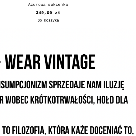
Ażurowa sukienka
Sukienka mgi
349,00 zł
249,00 z
Do koszyka
Do koszyk