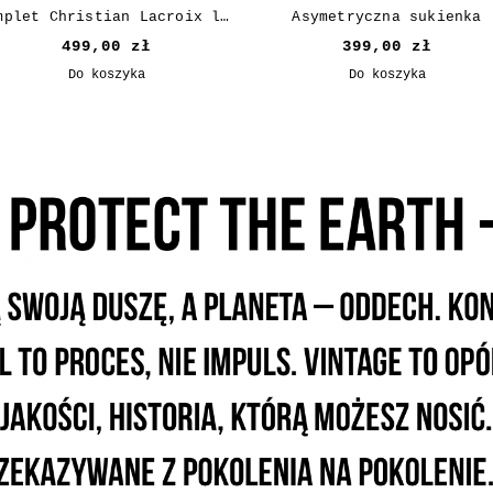
Komplet Christian Lacroix lata 90.
Asymetryczna sukienka
499,00 zł
399,00 zł
Do koszyka
Do koszyka