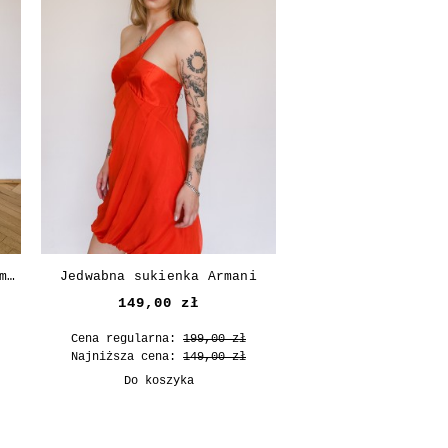
Sukienka z odkrytymi plecami z wiskozy
Jedwabna sukienka Armani
Jedwabna sukienka
149,00 zł
199,00 z
Cena regularna:
199,00 zł
Cena regularna:
2
Najniższa cena:
149,00 zł
Najniższa cena:
1
Do koszyka
Do koszyk