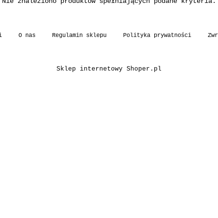
Nie znaleziono produktów spełniających podane kryteria.
i
O nas
Regulamin sklepu
Polityka prywatności
Zwr
Sklep internetowy Shoper.pl