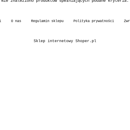
Nie znaleziono produktów spełniających podane kryteria.
i
O nas
Regulamin sklepu
Polityka prywatności
Zwr
Sklep internetowy Shoper.pl