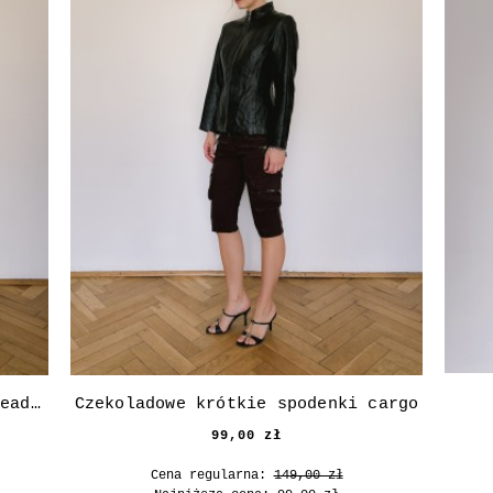
Szorty w kratę z wiązaniami (deadstock)
Czekoladowe krótkie spodenki cargo
99,00 zł
Cena regularna:
149,00 zł