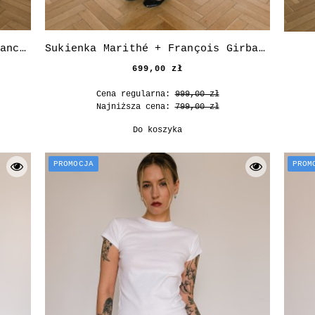
Sukienka 'she went shopping, dancing and drinking'
Sukienka Marithé + François Girbaud
699,00 zł
Cena regularna:
999,00 zł
Najniższa cena:
799,00 zł
Do koszyka
PROMOCJA
PROM