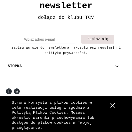
newsletter
dołącz do klubu TCV
Zapisz się
zapisując się do newslettera, akceptujesz regulamin i
politykę prywatności.
STOPKA
COPYRIGHT © 2021 THE CHAIN VINTAGE.
Strona korzysta z plików cookies w
celu realizacji usług i zgodnie z
Pokaż pełną wersję strony
Polityką Plików Cookies
. Możesz
określić warunki przechowywania lub
Sklep internetowy Shoper.pl
dostępu do plików cookies w Twojej
przeglądarce.