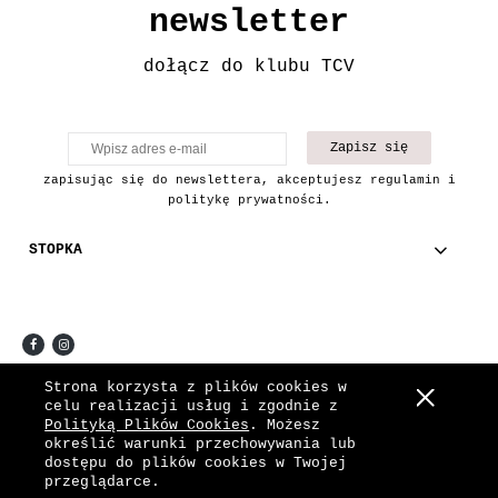
newsletter
dołącz do klubu TCV
Zapisz się
zapisując się do newslettera, akceptujesz regulamin i
politykę prywatności.
STOPKA
COPYRIGHT © 2021 THE CHAIN VINTAGE.
Strona korzysta z plików cookies w
celu realizacji usług i zgodnie z
Pokaż pełną wersję strony
Polityką Plików Cookies
. Możesz
określić warunki przechowywania lub
Sklep internetowy Shoper.pl
dostępu do plików cookies w Twojej
przeglądarce.